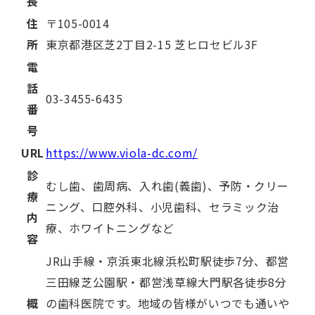
長
住
〒
105-0014
所
東京都
港区芝
2丁目2-15 芝ヒロセビル3F
電
話
03-3455-6435
番
号
URL
https://www.viola-dc.com/
診
むし歯、歯周病、入れ歯(義歯)、予防・クリー
療
ニング、口腔外科、小児歯科、セラミック治
内
療、ホワイトニングなど
容
JR山手線・京浜東北線浜松町駅徒歩7分、都営
三田線芝公園駅・都営浅草線大門駅各徒歩8分
概
の歯科医院です。地域の皆様がいつでも通いや