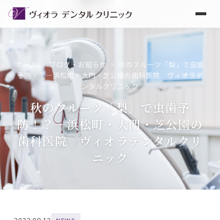
ホーム
>
ブログ・お知らせ
>
秋のフルーツ「梨」で虫歯
予防！？―浜松町・大門・芝公園の歯科医院 ヴィオラデ
ンタルクリニック
秋のフルーツ「梨」で虫歯予
防！？―浜松町・大門・芝公園の
歯科医院 ヴィオラデンタルクリ
ニック